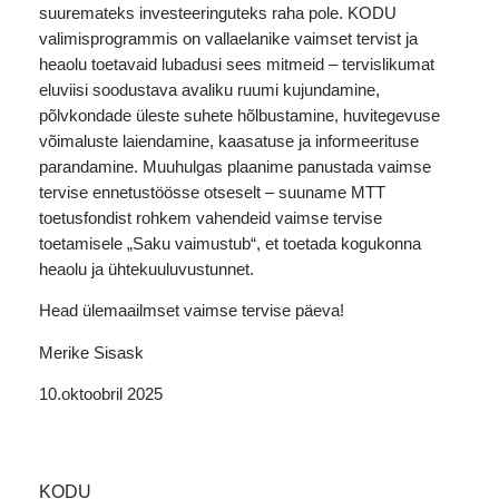
suuremateks investeeringuteks raha pole. KODU
valimisprogrammis on vallaelanike vaimset tervist ja
heaolu toetavaid lubadusi sees mitmeid – tervislikumat
eluviisi soodustava avaliku ruumi kujundamine,
põlvkondade üleste suhete hõlbustamine, huvitegevuse
võimaluste laiendamine, kaasatuse ja informeerituse
parandamine. Muuhulgas plaanime panustada vaimse
tervise ennetustöösse otseselt – suuname MTT
toetusfondist rohkem vahendeid vaimse tervise
toetamisele „Saku vaimustub“, et toetada kogukonna
heaolu ja ühtekuuluvustunnet.
Head ülemaailmset vaimse tervise päeva!
Merike Sisask
10.oktoobril 2025
KODU