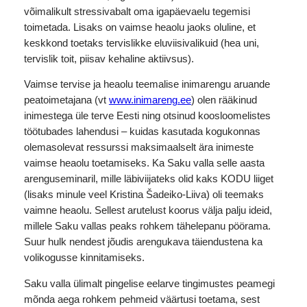
võimalikult stressivabalt oma igapäevaelu tegemisi
toimetada. Lisaks on vaimse heaolu jaoks oluline, et
keskkond toetaks tervislikke eluviisivalikuid (hea uni,
tervislik toit, piisav kehaline aktiivsus).
Vaimse tervise ja heaolu teemalise inimarengu aruande
peatoimetajana (vt
www.inimareng.ee
) olen rääkinud
inimestega üle terve Eesti ning otsinud koosloomelistes
töötubades lahendusi – kuidas kasutada kogukonnas
olemasolevat ressurssi maksimaalselt ära inimeste
vaimse heaolu toetamiseks. Ka Saku valla selle aasta
arenguseminaril, mille läbiviijateks olid kaks KODU liiget
(lisaks minule veel Kristina Šadeiko-Liiva) oli teemaks
vaimne heaolu. Sellest arutelust koorus välja palju ideid,
millele Saku vallas peaks rohkem tähelepanu pöörama.
Suur hulk nendest jõudis arengukava täiendustena ka
volikogusse kinnitamiseks.
Saku valla ülimalt pingelise eelarve tingimustes peamegi
mõnda aega rohkem pehmeid väärtusi toetama, sest