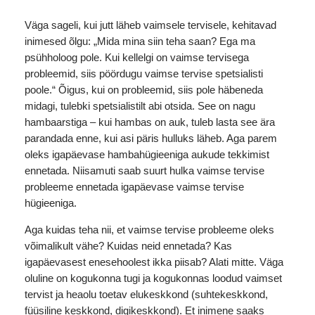
Väga sageli, kui jutt läheb vaimsele tervisele, kehitavad
inimesed õlgu: „Mida mina siin teha saan? Ega ma
psühholoog pole. Kui kellelgi on vaimse tervisega
probleemid, siis pöördugu vaimse tervise spetsialisti
poole.“ Õigus, kui on probleemid, siis pole häbeneda
midagi, tulebki spetsialistilt abi otsida. See on nagu
hambaarstiga – kui hambas on auk, tuleb lasta see ära
parandada enne, kui asi päris hulluks läheb. Aga parem
oleks igapäevase hambahügieeniga aukude tekkimist
ennetada. Niisamuti saab suurt hulka vaimse tervise
probleeme ennetada igapäevase vaimse tervise
hügieeniga.
Aga kuidas teha nii, et vaimse tervise probleeme oleks
võimalikult vähe? Kuidas neid ennetada? Kas
igapäevasest enesehoolest ikka piisab? Alati mitte. Väga
oluline on kogukonna tugi ja kogukonnas loodud vaimset
tervist ja heaolu toetav elukeskkond (suhtekeskkond,
füüsiline keskkond, digikeskkond). Et inimene saaks