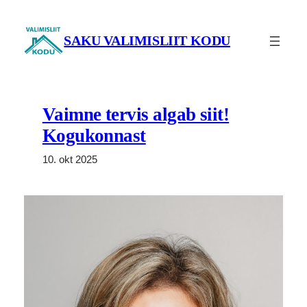
Liigu
sisu
SAKU VALIMISLIIT KODU
juurde
Vaimne tervis algab siit!
Kogukonnast
10. okt 2025